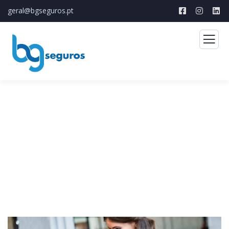
geral@bgseguros.pt
Consulting for Every Business
The Best Business Consulting Firm you can Count on.