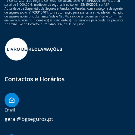
na Conservatória do Registo Comercial de
Lisboa
, sob o nº
1254/2009
, com o capital
social de 5.000,00 €. mediador de seguros inscrito, em 2
3/10/2009
, na ASF –
Autoridade de Supervisão de Seguros e Fundos de Pensões, com a categoria de agente
de seguros sob o nº
409310401
, com autorização para exercer a atividade de mediação
de seguros no âmbito dos ramos Vida e Não Vida e que se poderá verificar e confirmar
em ​
www.asf.com.pt
informa o(s) seu(s) cliente(s), nos termos e para os efeitos previstos
no artigo 32o do Decreto-Lei nº 144/2006, de 31 de julho
Contactos e Horários
Email
geral@bgseguros.pt