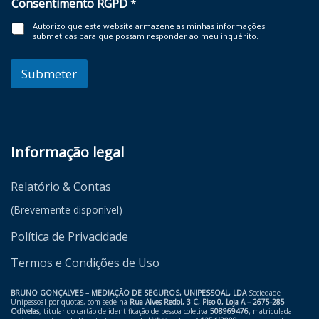
Consentimento RGPD
*
Autorizo que este website armazene as minhas informações
submetidas para que possam responder ao meu inquérito.
Submeter
Informação legal
Relatório & Contas
(Brevemente disponível)
Política de Privacidade
Termos e Condições de Uso
BRUNO GONÇALVES – MEDIAÇÃO DE SEGUROS, UNIPESSOAL, LDA
Sociedade
Unipessoal por quotas, com sede na
Rua Alves Redol, 3 C, Piso 0, Loja A – 2675-285
Odivelas
, titular do cartão de identificação de pessoa coletiva
508969476,
matriculada