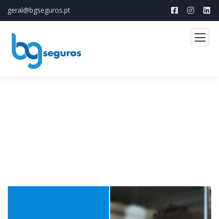
geral@bgseguros.pt
Apoio ao Cliente/Sinistros