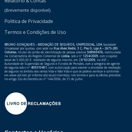
Relatório & Contas
(Brevemente disponível)
Política de Privacidade
Termos e Condições de Uso
BRUNO GONÇALVES – MEDIAÇÃO DE SEGUROS, UNIPESSOAL, LDA
Sociedade
Unipessoal por quotas, com sede na
Rua Alves Redol, 3 C, Piso 0, Loja A – 2675-285
Odivelas
, titular do cartão de identificação de pessoa coletiva
508969476,
matriculada
na Conservatória do Registo Comercial de
Lisboa
, sob o nº
1254/2009
, com o capital
social de 5.000,00 €. mediador de seguros inscrito, em 2
3/10/2009
, na ASF –
Autoridade de Supervisão de Seguros e Fundos de Pensões, com a categoria de agente
de seguros sob o nº
409310401
, com autorização para exercer a atividade de mediação
de seguros no âmbito dos ramos Vida e Não Vida e que se poderá verificar e confirmar
em ​
www.asf.com.pt
informa o(s) seu(s) cliente(s), nos termos e para os efeitos previstos
no artigo 32o do Decreto-Lei nº 144/2006, de 31 de julho